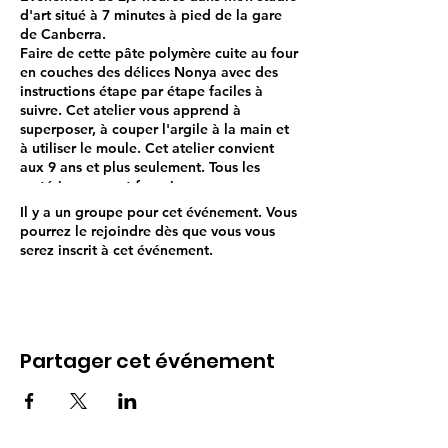
d'art situé à 7 minutes à pied de la gare
de Canberra.
Faire de cette pâte polymère cuite au four
en couches des délices Nonya avec des
instructions étape par étape faciles à
suivre. Cet atelier vous apprend à
superposer, à couper l'argile à la main et
à utiliser le moule. Cet atelier convient
aux 9 ans et plus seulement. Tous les
matériaux seront fournis.
Il y a un groupe pour cet événement. Vous
Dans l'assiette vous apprendrez à faire :
pourrez le rejoindre dès que vous vous
1. Gâteau Lapis Arc-En-Ciel
serez inscrit à cet événement.
2. Ang ku kueh
3. Kueh Dada
4. Gâteau en nid d'abeille (jaune)
5. TuTu Kueh (faites votre propre chef-
d'œuvre et coulée de moules)
Partager cet événement
* Frais de cours supplémentaires pour
faire Onde Onde (20 $)