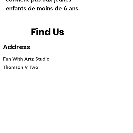
enfants de moins de 6 ans.
Find Us
Address
Fun With Artz Studio
Thomson V Two
11 Sin Ming Road #B1-29
Singapore 575629
Contact
singapore.funwithartz@mysite.com
Opening Hours