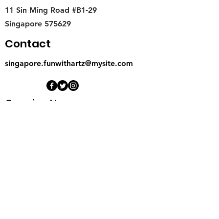
11 Sin Ming Road #B1-29
Singapore 575629
Contact
singapore.funwithartz@mysite.com
Opening Hours
Mon - Fri
11:00 am – 6:00 pm
Saturday
​Sunday
11:00 am – 6:00 pm
11:00 am – 6:00 pm