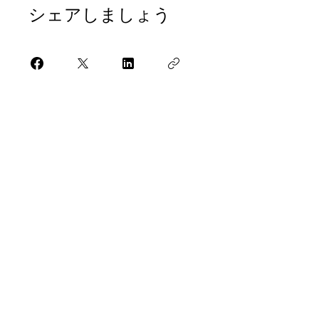
シェアしましょう
参加
Find Us
Address
Fun With Artz Studio
Thomson V Two
11 Sin Ming Road #B1-29