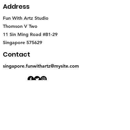
Address
Fun With Artz Studio
Thomson V Two
11 Sin Ming Road #B1-29
Singapore 575629
Contact
singapore.funwithartz@mysite.com
Opening Hours
Mon - Fri
11:00 am – 6:00 pm
Saturday