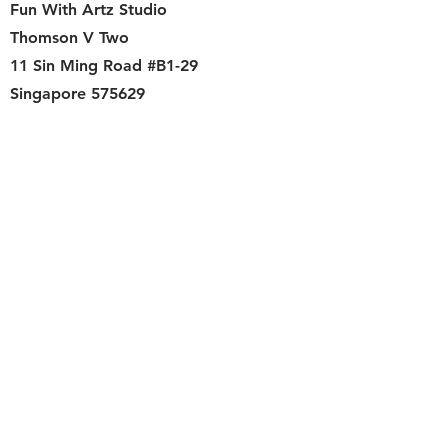
Fun With Artz Studio
Thomson V Two
11 Sin Ming Road #B1-29
Singapore 575629
Contact
singapore.funwithartz@mysite.com
Opening Hours
Mon - Fri
11:00 am – 6:00 pm
Saturday
​Sunday
11:00 am – 6:00 pm