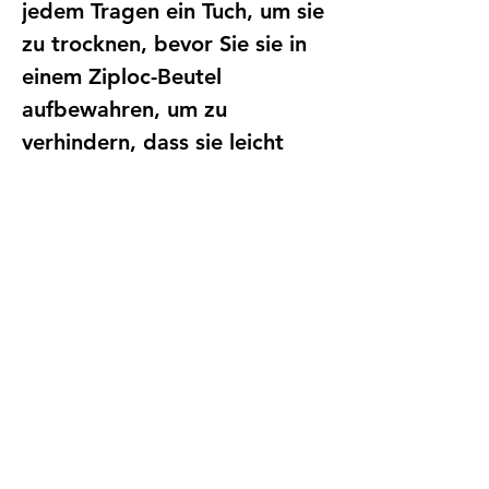
jedem Tragen ein Tuch, um sie
zu trocknen, bevor Sie sie in
einem Ziploc-Beutel
aufbewahren, um zu
verhindern, dass sie leicht
oxidieren.
Vielen Dank für Ihren Einkauf
bei mir ♥
Find Us
Address
Fun With Artz Studio