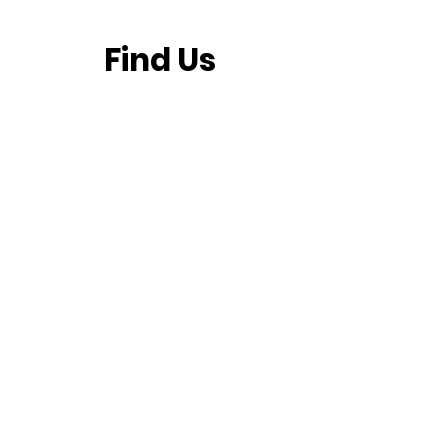
Find Us
Address
Fun With Artz Studio
Thomson V Two
11 Sin Ming Road #B1-29
Singapore 575629
Contact
singapore.funwithartz@mysite.com
Opening Hours
Mon - Fri