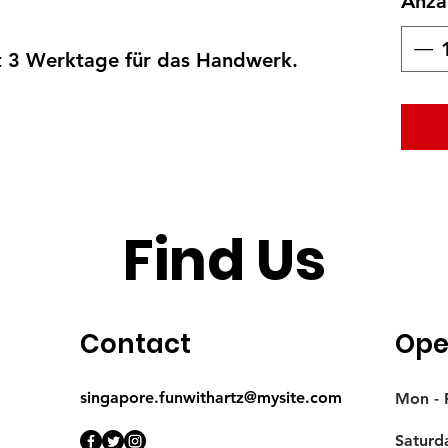
Anza
gt 3 Werktage für das Handwerk.
Find Us
Contact
Ope
singapore.funwithartz@mysite.com
Mon - F
Saturd