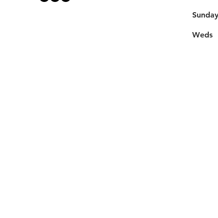
​Sunda
Weds