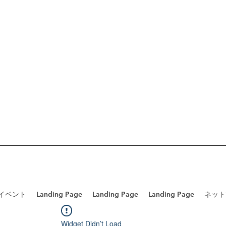
/イベント
Landing Page
Landing Page
Landing Page
ネット
Widget Didn’t Load