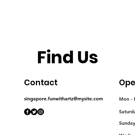
Find Us
Contact
Ope
singapore.funwithartz@mysite.com
Mon - F
Saturd
​Sunda