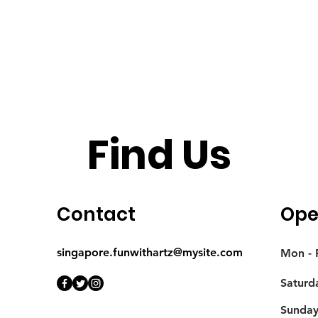
Find Us
Contact
Ope
singapore.funwithartz@mysite.com
Mon - F
Saturd
​Sunda