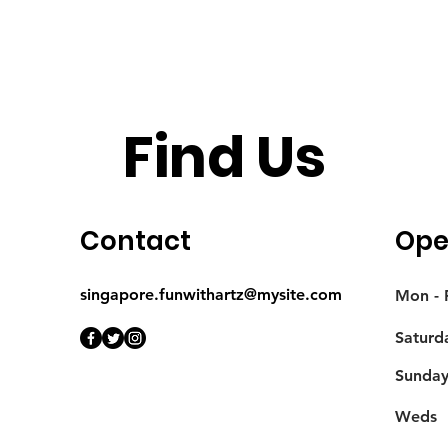
Find Us
Contact
Ope
singapore.funwithartz@mysite.com
Mon - F
Saturd
​Sunda
Weds