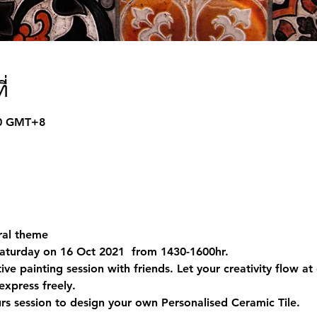
่
00 GMT+8
oral theme 
aturday on 16 Oct 2021  from 1430-1600hr.
tive painting session with friends. Let your creativity flow at
express freely.
rs session to design your own Personalised Ceramic Tile.